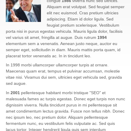
congue
1986
viverra nunc sed ultrices.
Aliquam erat volutpat. Sed feugiat semper
elit nec euismod. Cras pretium ultricies
adipiscing. Etiam id dolor ligula. Sed
feugiat pretium scelerisque. Vestibulum
porta nisi in purus egestas vehicula. Mauris ligula dolor, facilisis
vel varius sit amet, fringilla at augue. Duis rutrum
1994
elementum sem a venenatis. Aenean justo neque, auctor eu
semper eget, sollicitudin in diam. Mauris mattis porta quam, id
placerat tortor venenatis ac. In in tincidunt leo.
In 1998 morbi ullamcorper ullamcorper turpis at ornare.
Maecenas quam erat, tempus et pulvinar accumsan, molestie
vitae nisi. Vivamus dui sem, ultricies eget vehicula sed, gravida
sed augue.
In
2001
pellentesque habitant morbi tristique "SEO" et
malesuada fames ac turpis egestas. Donec eget turpis non nunc
dignissim viverra. Nulla tincidunt purus in mi pellentesque sit
amet condimentum lectus gravida. Fusce non tellus nibh. Donec
nec ipsum leo, nec pretium dolor. Aliquam pellentesque
fermentum nunc, eu vestibulum felis vulputate ac. Sed quis
lacus tortor. Integer hendrerit ligula quis sem interdum